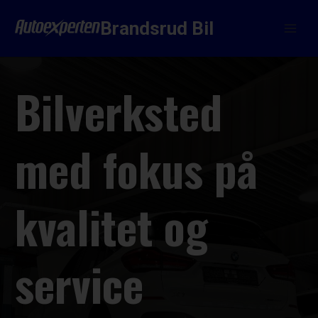
Skip
to
Brandsrud Bil
content
Bilverksted
med fokus på
kvalitet og
service