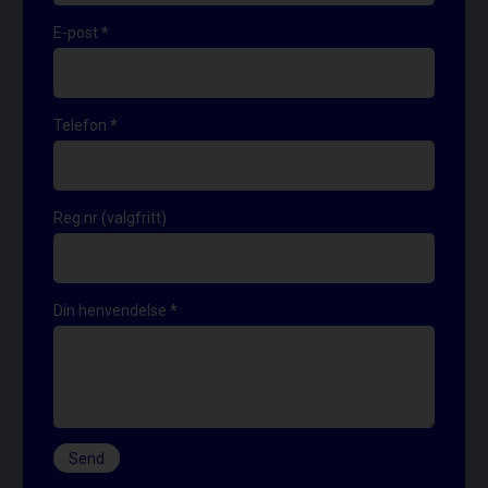
E-post
*
Telefon
*
Reg.nr (valgfritt)
Din henvendelse
*
Send