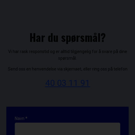
Har du spørsmål?
​Vi har rask responstid og er alltid ​tilgjengelig for å svare på dine
spørsmål.
Send oss en henvendelse via skjemaet, eller ring oss på telefon
40 03 11 91
kontaktskjema
Navn
*