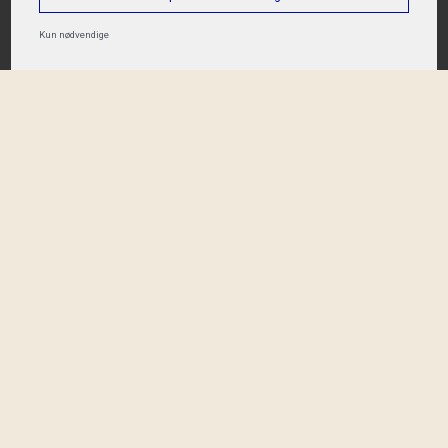
Kun nødvendige
Kontakt oss
Telefon
40 03 11 91