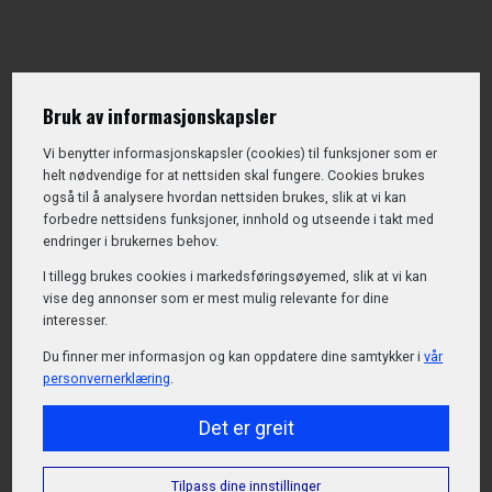
Bruk av informasjonskapsler
Vi benytter informasjons­kapsler (cookies) til funksjoner som er
helt nødvendige for at nettsiden skal fungere. Cookies brukes
også til å analysere hvordan nettsiden brukes, slik at vi kan
forbedre nettsidens funksjoner, innhold og utseende i takt med
endringer i brukernes behov.
I tillegg brukes cookies i markedsførings­øyemed, slik at vi kan
vise deg annonser som er mest mulig relevante for dine
interesser.
Du finner mer informasjon og kan oppdatere dine samtykker i
vår
personvernerklæring
.
Det er greit
Tilpass dine innstillinger