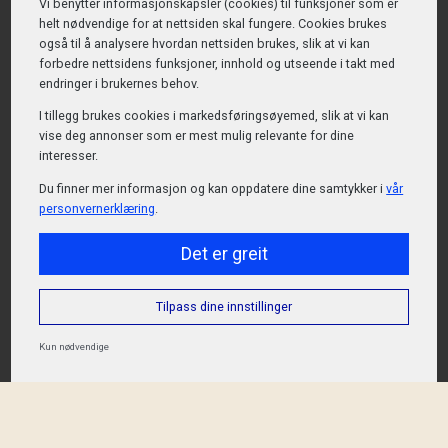
Vi benytter informasjons­kapsler (cookies) til funksjoner som er
helt nødvendige for at nettsiden skal fungere. Cookies brukes
også til å analysere hvordan nettsiden brukes, slik at vi kan
forbedre nettsidens funksjoner, innhold og utseende i takt med
endringer i brukernes behov.
I tillegg brukes cookies i markedsførings­øyemed, slik at vi kan
vise deg annonser som er mest mulig relevante for dine
interesser.
Du finner mer informasjon og kan oppdatere dine samtykker i
vår
personvernerklæring
.
Det er greit
Tilpass dine innstillinger
Kun nødvendige