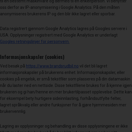
til en bestemt maskinvare og dermed til en enkeltperson. Vi benytter
oss derfor av IP-anonymisering i Google Analytics. På den måten
anonymiseres brukerens IP og den blir ikke lagret eller sporbar.
Data registrert gjennom Google Analytics lagres på Googles servere i
USA. Opplysninger registrert med Google Analytics er underlagt
Googles retningslinjer for personvern.
Informasjonskapsler (cookies)
Ved besøk på
https://www.brandsrudbil.no
vil det bli lagret
informasjonskapsler på brukerens enhet. Informasjonskapsler, eller
cookies på engelsk, er små tekstfiler som plasseres på din datamaskin
når du laster ned en nettside. Disse tekstfilene brukes for å kjenne igjen
brukeren og gi han/henne en mer brukertilpasset opplevelse. Dette kan
for eksempel bety hurtigere sideinnlasting, forhåndsutfylte felter,
lagret språkvalg eller andre funksjoner for å gjøre hjemmesiden mer
brukervennlig.
Lagring av opplysninger og behandling av disse opplysningene er ikke