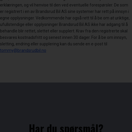
erklæringen, og vil henvise til den ved eventuelle forespørsler. De som
er registrert i en av Brandsrud Bil AS sine systemer har rett på innsyn i
egne opplysninger. Vedkommende har også rett til å be om at uriktige,
ufullstendige eller opplysninger Brandsrud Bil AS ikke har adgang til å
behandle blir rettet, slettet eller supplert. Krav fra den registrerte skal
besvares kostnadsfritt og senest innen 30 dager. For å be om innsyn,
sletting, endring eller supplering kan du sende en e-post til
tommy@brandsrudbil.no
Har du spørsmål?