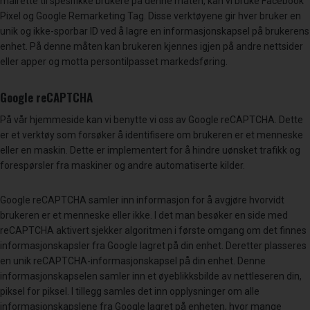
målrette til spesifikke brukere på denne måten, kan vi bruke Facebook
Pixel og Google Remarketing Tag. Disse verktøyene gir hver bruker en
unik og ikke-sporbar ID ved å lagre en informasjonskapsel på brukerens
enhet. På denne måten kan brukeren kjennes igjen på andre nettsider
eller apper og motta persontilpasset markedsføring.
Google reCAPTCHA
På vår hjemmeside kan vi benytte vi oss av Google reCAPTCHA. Dette
er et verktøy som forsøker å identifisere om brukeren er et menneske
eller en maskin. Dette er implementert for å hindre uønsket trafikk og
forespørsler fra maskiner og andre automatiserte kilder.
Google reCAPTCHA samler inn informasjon for å avgjøre hvorvidt
brukeren er et menneske eller ikke. I det man besøker en side med
reCAPTCHA aktivert sjekker algoritmen i første omgang om det finnes
informasjonskapsler fra Google lagret på din enhet. Deretter plasseres
en unik reCAPTCHA-informasjonskapsel på din enhet. Denne
informasjonskapselen samler inn et øyeblikksbilde av nettleseren din,
piksel for piksel. I tillegg samles det inn opplysninger om alle
informasjonskapslene fra Google lagret på enheten, hvor mange