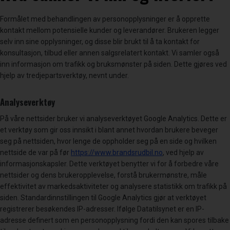
Formålet med behandlingen av personopplysninger er å opprette
kontakt mellom potensielle kunder og leverandører. Brukeren legger
selv inn sine opplysninger, og disse blir brukt til å ta kontakt for
konsultasjon, tilbud eller annen salgsrelatert kontakt. Vi samler også
inn informasjon om trafikk og bruksmønster på siden. Dette gjøres ved
hjelp av tredjepartsverktøy, nevnt under.
Analyseverktøy
På våre nettsider bruker vi analyseverktøyet Google Analytics. Dette er
et verktøy som gir oss innsikt i blant annet hvordan brukere beveger
seg på nettsiden, hvor lenge de oppholder seg på en side og hvilken
nettside de var på før
https://www.brandsrudbil.no
, ved hjelp av
informasjonskapsler. Dette verktøyet benytter vi for å forbedre våre
nettsider og dens brukeropplevelse, forstå brukermønstre, måle
effektivitet av markedsaktiviteter og analysere statistikk om trafikk på
siden. Standardinnstillingen til Google Analytics gjør at verktøyet
registrerer besøkendes IP-adresser. Ifølge Datatilsynet er en IP-
adresse definert som en personopplysning fordi den kan spores tilbake