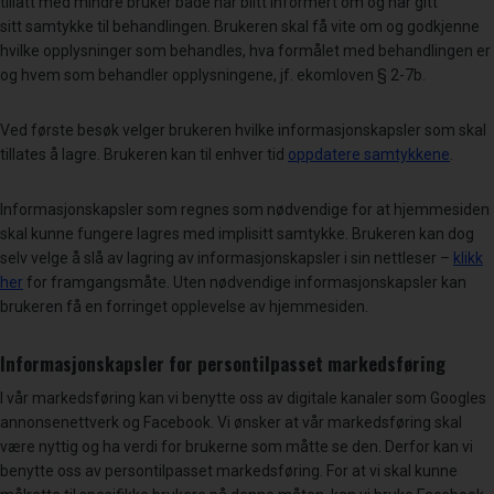
tillatt med mindre bruker både har blitt informert om og har gitt
sitt samtykke til behandlingen. Brukeren skal få vite om og godkjenne
hvilke opplysninger som behandles, hva formålet med behandlingen er
og hvem som behandler opplysningene, jf. ekomloven § 2-7b.
Ved første besøk velger brukeren hvilke informasjonskapsler som skal
tillates å lagre. Brukeren kan til enhver tid
oppdatere samtykkene
.
Informasjonskapsler som regnes som nødvendige for at hjemmesiden
skal kunne fungere lagres med implisitt samtykke. Brukeren kan dog
selv velge å slå av lagring av informasjonskapsler i sin nettleser –
klikk
her
for framgangsmåte. Uten nødvendige informasjonskapsler kan
brukeren få en forringet opplevelse av hjemmesiden.
Informasjonskapsler for persontilpasset markedsføring
I vår markedsføring kan vi benytte oss av digitale kanaler som Googles
annonsenettverk og Facebook. Vi ønsker at vår markedsføring skal
være nyttig og ha verdi for brukerne som måtte se den. Derfor kan vi
benytte oss av persontilpasset markedsføring. For at vi skal kunne